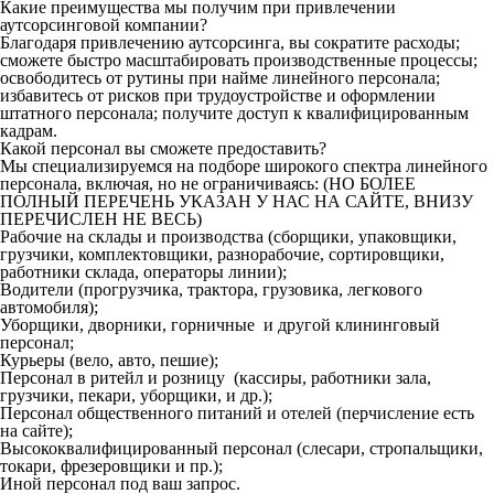
Какие преимущества мы получим при привлечении
аутсорсинговой компании?
Благодаря привлечению аутсорсинга, вы сократите расходы;
сможете быстро масштабировать производственные процессы;
освободитесь от рутины при найме линейного персонала;
избавитесь от рисков при трудоустройстве и оформлении
штатного персонала; получите доступ к квалифицированным
кадрам.
Какой персонал вы сможете предоставить?
Мы специализируемся на подборе широкого спектра линейного
персонала, включая, но не ограничиваясь: (НО БОЛЕЕ
ПОЛНЫЙ ПЕРЕЧЕНЬ УКАЗАН У НАС НА САЙТЕ, ВНИЗУ
ПЕРЕЧИСЛЕН НЕ ВЕСЬ)
Рабочие на склады и производства (сборщики, упаковщики,
грузчики, комплектовщики, разнорабочие, сортировщики,
работники склада, операторы линии);
Водители (прогрузчика, трактора, грузовика, легкового
автомобиля);
Уборщики, дворники, горничные и другой клининговый
персонал;
Курьеры (вело, авто, пешие);
Персонал в ритейл и розницу (кассиры, работники зала,
грузчики, пекари, уборщики, и др.);
Персонал общественного питаний и отелей (перчисление есть
на сайте);
Высококвалифицированный персонал (слесари, стропальщики,
токари, фрезеровщики и пр.);
Иной персонал под ваш запрос.