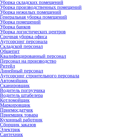
Уборка складских помещений
Уборка производственных помещений
Уборка нежилых помещений
Генеральная уборка помещений
Уборка помещений
Уборка банков
Уборка логистических центров
Срочная уборка офиса
Аутсорсинг персонала
Складской персонал
Общепит
Квалифицированный персонал
Персонал на производство
Ритейл
Линейный персонал
Аутсорсинг строительного персонала
Автомойщик
Сканировщик
Водитель погрузчика
Водитель штабелера
Котломойщик
Маркировщик
Приемосдатчик
Приемщик товара
Кухонный работник
Сборщик заказов
Электрик
Сантехник