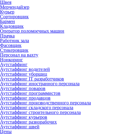
Швея
Мерчендайзер
Курьер
Сортировщик
Бармен
Кладовщик
Оператор поломоечных машин
Прачка
Работник зала
Фасовщик
Стикеровщик
Персонал на вахту
Нонкоринг
Аутстаффинг
Аутстаффинг водителей
Аутстаффинг уборщиц
Аутстаффинг IT разработчиков
Аутстаффинг иностранного персонала
Аутстаффинг поваров
Аутстаффинг программистов
Аутстаффинг продавцов
Аутстаффинг производственного персонала
Аутстаффинг складского персонала
Аутстаффинг строительного персонала
Аутстаффинг курьеров
Аутстаффинг разнорабочих
Аутстаффинг швей
Цены