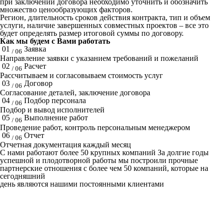
при заключении договора необходимо уточнить и обозначить
множество ценообразующих факторов.
Регион, длительность сроков действия контракта, тип и объем
услуги, наличие завершенных совместных проектов – все это
будет определять размер итоговой суммы по договору.
Как мы будем с Вами работать
01
Заявка
/ 06
Направление заявки с указанием требований и пожеланий
02
Расчет
/ 06
Рассчитываем и согласовываем стоимость услуг
03
Договор
/ 06
Согласование деталей, заключение договора
04
Подбор персонала
/ 06
Подбор и вывод исполнителей
05
Выполнение работ
/ 06
Проведение работ, контроль персональным менеджером
06
Отчет
/ 06
Отчетная документация каждый месяц
C нами работают
более 50
крупных компаний
За долгие годы
успешной и плодотворной работы мы построили прочные
партнерские отношения с более чем 50 компаний, которые на
сегодняшний
день являются нашими постоянными клиентами