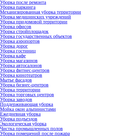
Уборка после ремонта
Уборка паркинга
Механизированная уборка территории
Уборка медицинских учреждений
Уборка придомовой территории
Уборка офисов
Уборка стройплощадок
Уборка государственных объектов
Уборка аэропортов
Уборка дорог
Уборка гостиниц
Уборка кафе
Уборка магазинов
Уборка автосалонов
Уборка фитнес-центров
Уборка кинотеатров
Мытье фасадов
Уборка бизнес-центров
Уборка территории
Уборка торговых центров
Уборка заводов
Поддерживающая уборка
Мойка окон альпинистами
Ежедневная уборка
Уборка подъездов
Экологическая уборка
Чистка промышленных полов
Уборка помещений после пожара