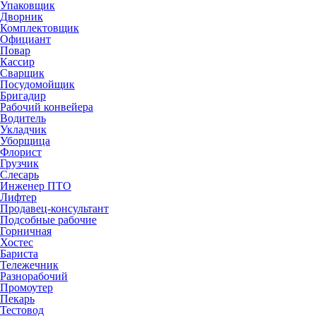
Упаковщик
Дворник
Комплектовщик
Официант
Повар
Кассир
Сварщик
Посудомойщик
Бригадир
Рабочий конвейера
Водитель
Укладчик
Уборщица
Флорист
Грузчик
Слесарь
Инженер ПТО
Лифтер
Продавец-консультант
Подсобные рабочие
Горничная
Хостес
Бариста
Тележечник
Разнорабочий
Промоутер
Пекарь
Тестовод