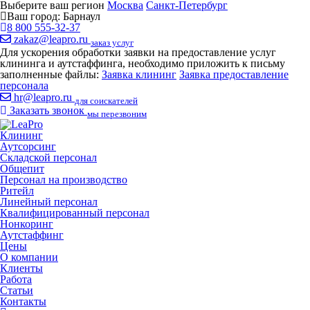
Выберите ваш регион
Москва
Санкт-Петербург
Ваш город:
Барнаул
8 800 555-32-37
zakaz@leapro.ru
заказ услуг
Для ускорения обработки заявки на предоставление услуг
клининга и аутстаффинга, необходимо приложить к письму
заполненные файлы:
Заявка клининг
Заявка предоставление
персонала
hr@leapro.ru
для соискателей
Заказать звонок
мы перезвоним
Клининг
Аутсорсинг
Складской персонал
Общепит
Персонал на производство
Ритейл
Линейный персонал
Квалифицированный персонал
Нонкоринг
Аутстаффинг
Цены
О компании
Клиенты
Работа
Статьи
Контакты