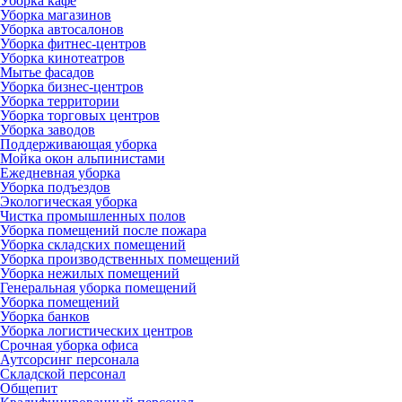
Уборка кафе
Уборка магазинов
Уборка автосалонов
Уборка фитнес-центров
Уборка кинотеатров
Мытье фасадов
Уборка бизнес-центров
Уборка территории
Уборка торговых центров
Уборка заводов
Поддерживающая уборка
Мойка окон альпинистами
Ежедневная уборка
Уборка подъездов
Экологическая уборка
Чистка промышленных полов
Уборка помещений после пожара
Уборка складских помещений
Уборка производственных помещений
Уборка нежилых помещений
Генеральная уборка помещений
Уборка помещений
Уборка банков
Уборка логистических центров
Срочная уборка офиса
Аутсорсинг персонала
Складской персонал
Общепит