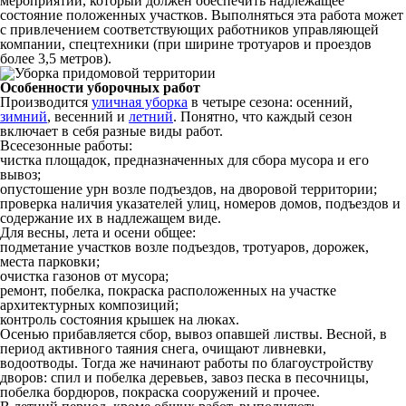
мероприятий, который должен обеспечить надлежащее
состояние положенных участков. Выполняться эта работа может
с привлечением соответствующих работников управляющей
компании, спецтехники (при ширине тротуаров и проездов
более 3,5 метров).
Особенности уборочных работ
Производится
уличная уборка
в четыре сезона: осенний,
зимний
, весенний и
летний
. Понятно, что каждый сезон
включает в себя разные виды работ.
Всесезонные работы:
чистка площадок, предназначенных для сбора мусора и его
вывоз;
опустошение урн возле подъездов, на дворовой территории;
проверка наличия указателей улиц, номеров домов, подъездов и
содержание их в надлежащем виде.
Для весны, лета и осени общее:
подметание участков возле подъездов, тротуаров, дорожек,
места парковки;
очистка газонов от мусора;
ремонт, побелка, покраска расположенных на участке
архитектурных композиций;
контроль состояния крышек на люках.
Осенью прибавляется сбор, вывоз опавшей листвы. Весной, в
период активного таяния снега, очищают ливневки,
водоотводы. Тогда же начинают работы по благоустройству
дворов: спил и побелка деревьев, завоз песка в песочницы,
побелка бордюров, покраска сооружений и прочее.