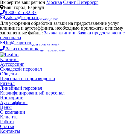
Выберите ваш регион
Москва
Санкт-Петербург
Ваш город:
Барнаул
8 800 555-32-37
zakaz@leapro.ru
заказ услуг
Для ускорения обработки заявки на предоставление услуг
клининга и аутстаффинга, необходимо приложить к письму
заполненные файлы:
Заявка клининг
Заявка предоставление
персонала
hr@leapro.ru
для соискателей
Заказать звонок
мы перезвоним
Клининг
Аутсорсинг
Складской персонал
Общепит
Персонал на производство
Ритейл
Линейный персонал
Квалифицированный персонал
Нонкоринг
Аутстаффинг
Цены
О компании
Клиенты
Работа
Статьи
Контакты