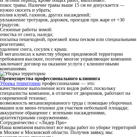
В летний период, кроме общих работ, выполняют:
покос травы. Наличие травы выше 15 см не допускается —
нужно скосить и убрать;
полив клумб, газонов, других насаждений;
увлажнение тротуаров, дорожек, проездов при жаре от +30
градусов.
Сезонные работы зимой:
очистка от снега, наледи;
посыпка пешеходной, проезжей зоны песком или специальными
реагентами;
удаление снега, сосулек с крыш.
В мегаполисах к качеству уборки придомовой территории
требования высокие, поэтому многие управляющие компании
заключают договор на оказание услуги с клининговыми
компаниями.
Преимущества профессионального клининга
Уборка территории
профессионалами — это:
качественное выполнение всех видов работ, поскольку
специалисты компании, в отличие от дворников, работают на
современной технике;
возможность механизированного труда с помощью уборочных
машин или мини-техники для участков небольшой площади;
аккуратное обращение с зелеными насаждениями,
архитектурными сооружениями.
Сотрудничество с «Лидер Про»
Наша компания выполнит все виды работ по уборке территорий
в Москве и Московской области. Получив заявку, мы: