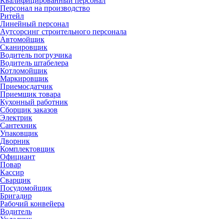
Квалифицированный персонал
Персонал на производство
Ритейл
Линейный персонал
Аутсорсинг строительного персонала
Автомойщик
Сканировщик
Водитель погрузчика
Водитель штабелера
Котломойщик
Маркировщик
Приемосдатчик
Приемщик товара
Кухонный работник
Сборщик заказов
Электрик
Сантехник
Упаковщик
Дворник
Комплектовщик
Официант
Повар
Кассир
Сварщик
Посудомойщик
Бригадир
Рабочий конвейера
Водитель