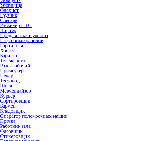
Укладчик
Уборщица
Флорист
Грузчик
Слесарь
Инженер ПТО
Лифтер
Продавец-консультант
Подсобные рабочие
Горничная
Хостес
Бариста
Тележечник
Разнорабочий
Промоутер
Пекарь
Тестовод
Швея
Мерчендайзер
Курьер
Сортировщик
Бармен
Кладовщик
Оператор поломоечных машин
Прачка
Работник зала
Фасовщик
Стикеровщик