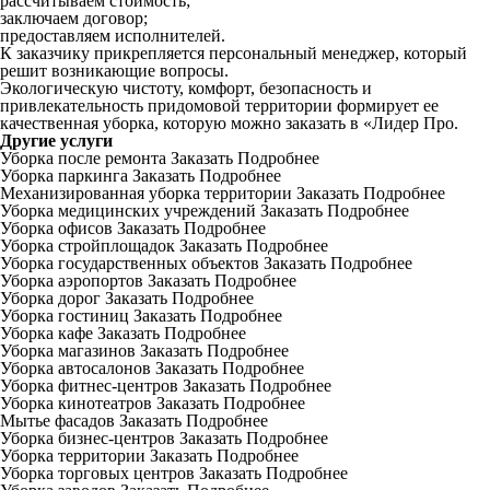
рассчитываем стоимость;
заключаем договор;
предоставляем исполнителей.
К заказчику прикрепляется персональный менеджер, который
решит возникающие вопросы.
Экологическую чистоту, комфорт, безопасность и
привлекательность придомовой территории формирует ее
качественная уборка, которую можно заказать в «Лидер Про.
Другие услуги
Уборка после ремонта
Заказать
Подробнее
Уборка паркинга
Заказать
Подробнее
Механизированная уборка территории
Заказать
Подробнее
Уборка медицинских учреждений
Заказать
Подробнее
Уборка офисов
Заказать
Подробнее
Уборка стройплощадок
Заказать
Подробнее
Уборка государственных объектов
Заказать
Подробнее
Уборка аэропортов
Заказать
Подробнее
Уборка дорог
Заказать
Подробнее
Уборка гостиниц
Заказать
Подробнее
Уборка кафе
Заказать
Подробнее
Уборка магазинов
Заказать
Подробнее
Уборка автосалонов
Заказать
Подробнее
Уборка фитнес-центров
Заказать
Подробнее
Уборка кинотеатров
Заказать
Подробнее
Мытье фасадов
Заказать
Подробнее
Уборка бизнес-центров
Заказать
Подробнее
Уборка территории
Заказать
Подробнее
Уборка торговых центров
Заказать
Подробнее