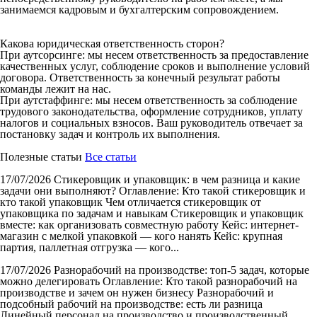
занимаемся кадровым и бухгалтерским сопровождением.
Какова юридическая ответственность сторон?
При аутсорсинге: мы несем ответственность за предоставление
качественных услуг, соблюдение сроков и выполнение условий
договора. Ответственность за конечный результат работы
команды лежит на нас.
При аутстаффинге: мы несем ответственность за соблюдение
трудового законодательства, оформление сотрудников, уплату
налогов и социальных взносов. Ваш руководитель отвечает за
постановку задач и контроль их выполнения.
Полезные статьи
Все статьи
17/07/2026
Стикеровщик и упаковщик: в чем разница и какие
задачи они выполняют?
Оглавление: Кто такой стикеровщик и
кто такой упаковщик Чем отличается стикеровщик от
упаковщика по задачам и навыкам Стикеровщик и упаковщик
вместе: как организовать совместную работу Кейс: интернет-
магазин с мелкой упаковкой — кого нанять Кейс: крупная
партия, паллетная отгрузка — кого...
17/07/2026
Разнорабочий на производстве: топ-5 задач, которые
можно делегировать
Оглавление: Кто такой разнорабочий на
производстве и зачем он нужен бизнесу Разнорабочий и
подсобный рабочий на производстве: есть ли разница
Линейный персонал на производство и производственный