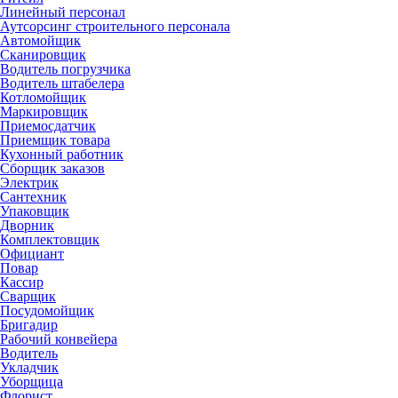
Линейный персонал
Аутсорсинг строительного персонала
Автомойщик
Сканировщик
Водитель погрузчика
Водитель штабелера
Котломойщик
Маркировщик
Приемосдатчик
Приемщик товара
Кухонный работник
Сборщик заказов
Электрик
Сантехник
Упаковщик
Дворник
Комплектовщик
Официант
Повар
Кассир
Сварщик
Посудомойщик
Бригадир
Рабочий конвейера
Водитель
Укладчик
Уборщица
Флорист