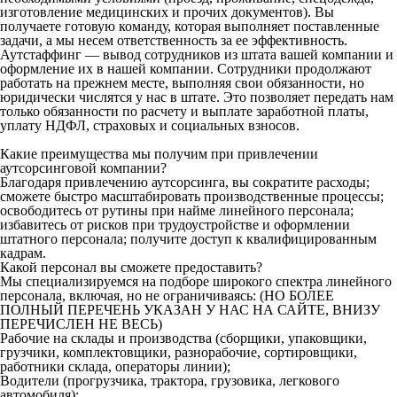
изготовление медицинских и прочих документов). Вы
получаете готовую команду, которая выполняет поставленные
задачи, а мы несем ответственность за ее эффективность.
Аутстаффинг — вывод сотрудников из штата вашей компании и
оформление их в нашей компании. Сотрудники продолжают
работать на прежнем месте, выполняя свои обязанности, но
юридически числятся у нас в штате. Это позволяет передать нам
только обязанности по расчету и выплате заработной платы,
уплату НДФЛ, страховых и социальных взносов.
Какие преимущества мы получим при привлечении
аутсорсинговой компании?
Благодаря привлечению аутсорсинга, вы сократите расходы;
сможете быстро масштабировать производственные процессы;
освободитесь от рутины при найме линейного персонала;
избавитесь от рисков при трудоустройстве и оформлении
штатного персонала; получите доступ к квалифицированным
кадрам.
Какой персонал вы сможете предоставить?
Мы специализируемся на подборе широкого спектра линейного
персонала, включая, но не ограничиваясь: (НО БОЛЕЕ
ПОЛНЫЙ ПЕРЕЧЕНЬ УКАЗАН У НАС НА САЙТЕ, ВНИЗУ
ПЕРЕЧИСЛЕН НЕ ВЕСЬ)
Рабочие на склады и производства (сборщики, упаковщики,
грузчики, комплектовщики, разнорабочие, сортировщики,
работники склада, операторы линии);
Водители (прогрузчика, трактора, грузовика, легкового
автомобиля);