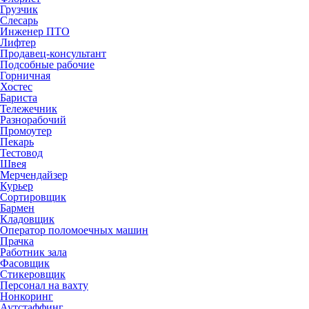
Грузчик
Слесарь
Инженер ПТО
Лифтер
Продавец-консультант
Подсобные рабочие
Горничная
Хостес
Бариста
Тележечник
Разнорабочий
Промоутер
Пекарь
Тестовод
Швея
Мерчендайзер
Курьер
Сортировщик
Бармен
Кладовщик
Оператор поломоечных машин
Прачка
Работник зала
Фасовщик
Стикеровщик
Персонал на вахту
Нонкоринг
Аутстаффинг