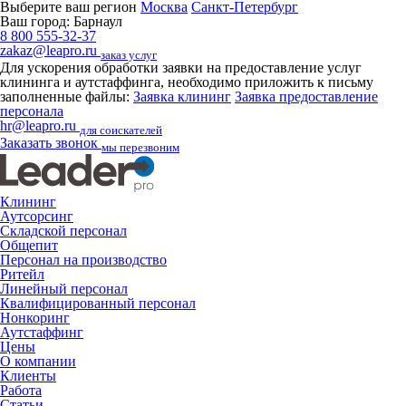
Выберите ваш регион
Москва
Санкт-Петербург
Ваш город:
Барнаул
8 800 555-32-37
zakaz@leapro.ru
заказ услуг
Для ускорения обработки заявки на предоставление услуг
клининга и аутстаффинга, необходимо приложить к письму
заполненные файлы:
Заявка клининг
Заявка предоставление
персонала
hr@leapro.ru
для соискателей
Заказать звонок
мы перезвоним
Клининг
Аутсорсинг
Складской персонал
Общепит
Персонал на производство
Ритейл
Линейный персонал
Квалифицированный персонал
Нонкоринг
Аутстаффинг
Цены
О компании
Клиенты
Работа
Статьи