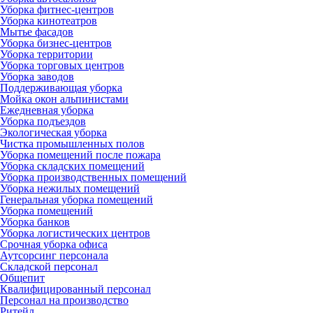
Уборка фитнес-центров
Уборка кинотеатров
Мытье фасадов
Уборка бизнес-центров
Уборка территории
Уборка торговых центров
Уборка заводов
Поддерживающая уборка
Мойка окон альпинистами
Ежедневная уборка
Уборка подъездов
Экологическая уборка
Чистка промышленных полов
Уборка помещений после пожара
Уборка складских помещений
Уборка производственных помещений
Уборка нежилых помещений
Генеральная уборка помещений
Уборка помещений
Уборка банков
Уборка логистических центров
Срочная уборка офиса
Аутсорсинг персонала
Складской персонал
Общепит
Квалифицированный персонал
Персонал на производство
Ритейл