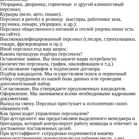
Уборщики, дворники, горничные и другой клининговый
персонал;
Курьеры (вело, авто, пешие);
Персонал в ритейл и розницу (кассиры, работники зала,
грузчики, пекари, уборщики, и др.);
Персонал общественного питаний и отелей (перчисление есть
на сайте);
Высококвалифицированный персонал (слесари, стропальщики,
токари, фрезеровщики и пр.);
Иной персонал под ваш запрос.
Какова процедура подбора персонала?
Оставление заявки. Вы описываете ваши потребности
(количество персонала, график, квалификация и т.д.)
Согласование тарифов и подписание договора.
Подбор кандидатов. Мы осуществляем поиск и первичный
отбор сотрудников из нашей базы данных или проводим
дополнительный набор.
Согласование. Вы утверждаете предложенных кандидатов.
Оформление. Мы занимаемся всеми необходимыми кадровыми
документами.
Выход на смену. Персонал приступает к исполнению своих
обязанностей.
Как происходит управление персоналом?
При аутсорсинге: мы предоставляем выделенного менеджера и
бригадира, который контролирует работу команды и отвечает за
достижение поставленных целей.
При аутстаффинге: сотрудники подчиняются вашему
непосредственному руководителю на рабочем месте, а мы