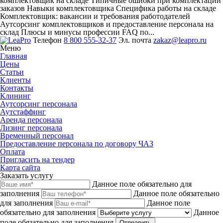
комплектовщик на складе Типичные ошибки при комплектации
заказов Навыки комплектовщика Специфика работы на складе
Комплектовщик: вакансии и требования работодателей
Аутсорсинг комплектовщиков и предоставление персонала на
склад Плюсы и минусы профессии FAQ по...
Телефон
8 800 555-32-37
Эл. почта
zakaz@leapro.ru
Меню
Главная
Цены
Статьи
Клиенты
Контакты
Клининг
Аутсорсинг персонала
Аутстаффинг
Аренда персонала
Лизинг персонала
Временный персонал
Предоставление персонала по договору ЧАЗ
Оплата
Пригласить на тендер
Карта сайта
Заказать услугу
Данное поле обязательно для
заполнения
Данное поле обязательно
для заполнения
Данное поле
обязательно для заполнения
Данное
поле обязательно для заполнения
Отправить