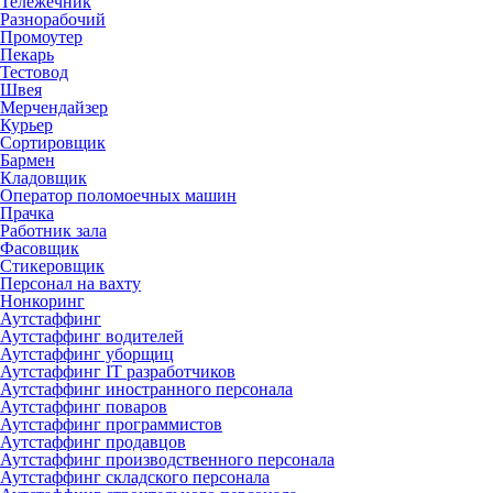
Тележечник
Разнорабочий
Промоутер
Пекарь
Тестовод
Швея
Мерчендайзер
Курьер
Сортировщик
Бармен
Кладовщик
Оператор поломоечных машин
Прачка
Работник зала
Фасовщик
Стикеровщик
Персонал на вахту
Нонкоринг
Аутстаффинг
Аутстаффинг водителей
Аутстаффинг уборщиц
Аутстаффинг IT разработчиков
Аутстаффинг иностранного персонала
Аутстаффинг поваров
Аутстаффинг программистов
Аутстаффинг продавцов
Аутстаффинг производственного персонала
Аутстаффинг складского персонала