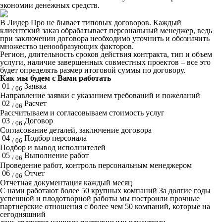
экономии денежных средств.
В Лидер Про не бывает типовых договоров. Каждый
клиентский заказ обрабатывает персональный менеджер, ведь
при заключении договора необходимо уточнить и обозначить
множество ценообразующих факторов.
Регион, длительность сроков действия контракта, тип и объем
услуги, наличие завершенных совместных проектов – все это
будет определять размер итоговой суммы по договору.
Как мы будем с Вами работать
01
Заявка
/ 06
Направление заявки с указанием требований и пожеланий
02
Расчет
/ 06
Рассчитываем и согласовываем стоимость услуг
03
Договор
/ 06
Согласование деталей, заключение договора
04
Подбор персонала
/ 06
Подбор и вывод исполнителей
05
Выполнение работ
/ 06
Проведение работ, контроль персональным менеджером
06
Отчет
/ 06
Отчетная документация каждый месяц
C нами работают
более 50
крупных компаний
За долгие годы
успешной и плодотворной работы мы построили прочные
партнерские отношения с более чем 50 компаний, которые на
сегодняшний