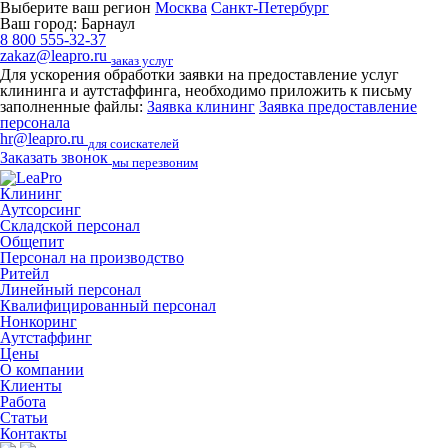
Выберите ваш регион
Москва
Санкт-Петербург
Ваш город:
Барнаул
8 800 555-32-37
zakaz@leapro.ru
заказ услуг
Для ускорения обработки заявки на предоставление услуг
клининга и аутстаффинга, необходимо приложить к письму
заполненные файлы:
Заявка клининг
Заявка предоставление
персонала
hr@leapro.ru
для соискателей
Заказать звонок
мы перезвоним
Клининг
Аутсорсинг
Складской персонал
Общепит
Персонал на производство
Ритейл
Линейный персонал
Квалифицированный персонал
Нонкоринг
Аутстаффинг
Цены
О компании
Клиенты
Работа
Статьи
Контакты