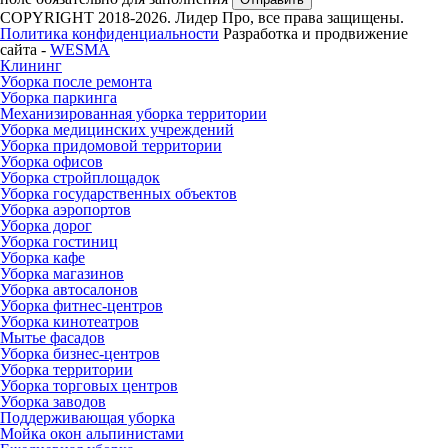
COPYRIGHT 2018-2026. Лидер Про, все права защищены.
Политика конфиденциальности
Разработка и продвижение
сайта -
WESMA
Клининг
Уборка после ремонта
Уборка паркинга
Механизированная уборка территории
Уборка медицинских учреждений
Уборка придомовой территории
Уборка офисов
Уборка стройплощадок
Уборка государственных объектов
Уборка аэропортов
Уборка дорог
Уборка гостиниц
Уборка кафе
Уборка магазинов
Уборка автосалонов
Уборка фитнес-центров
Уборка кинотеатров
Мытье фасадов
Уборка бизнес-центров
Уборка территории
Уборка торговых центров
Уборка заводов
Поддерживающая уборка
Мойка окон альпинистами