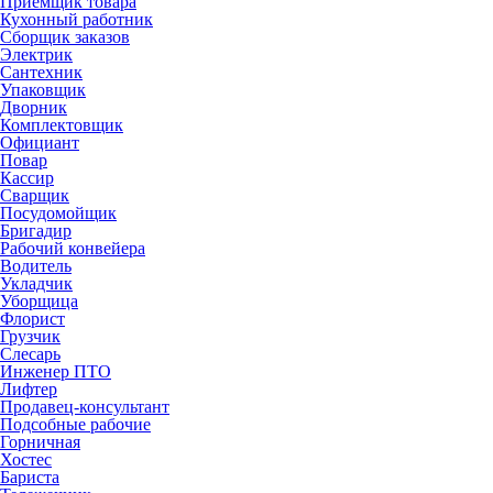
Приемщик товара
Кухонный работник
Сборщик заказов
Электрик
Сантехник
Упаковщик
Дворник
Комплектовщик
Официант
Повар
Кассир
Сварщик
Посудомойщик
Бригадир
Рабочий конвейера
Водитель
Укладчик
Уборщица
Флорист
Грузчик
Слесарь
Инженер ПТО
Лифтер
Продавец-консультант
Подсобные рабочие
Горничная
Хостес
Бариста