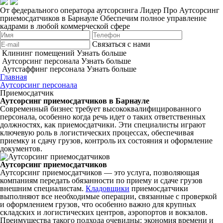
От федерального оператора аутсорсинга Лидер Про
Аутсорсинг
приемосдатчиков в Барнауле
Обеспечим полное управление
кадрами в любой коммерческой сфере
Связаться с нами
Клининг помещений
Узнать больше
Аутсорсинг персонала
Узнать больше
Аутстаффинг персонала
Узнать больше
Главная
Аутсорсинг персонала
Приемосдатчик
Аутсорсинг приемосдатчиков в Барнауле
Современный бизнес требует высококвалифицированного
персонала, особенно когда речь идет о таких ответственных
должностях, как приемосдатчики. Эти специалисты играют
ключевую роль в логистических процессах, обеспечивая
приемку и сдачу грузов, контроль их состояния и оформление
документов.
Аутсорсинг приемосдатчиков
Аутсорсинг приемосдатчиков — это услуга, позволяющая
компаниям передать обязанности по приему и сдаче грузов
внешним специалистам.
Кладовщики
приемосдатчики
выполняют все необходимые операции, связанные с проверкой
и оформлением грузов, что особенно важно для крупных
складских и логистических центров, аэропортов и вокзалов.
Преимущества такого подхода очевидны: экономия времени и