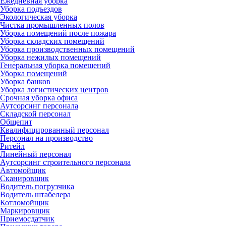
Ежедневная уборка
Уборка подъездов
Экологическая уборка
Чистка промышленных полов
Уборка помещений после пожара
Уборка складских помещений
Уборка производственных помещений
Уборка нежилых помещений
Генеральная уборка помещений
Уборка помещений
Уборка банков
Уборка логистических центров
Срочная уборка офиса
Аутсорсинг персонала
Складской персонал
Общепит
Квалифицированный персонал
Персонал на производство
Ритейл
Линейный персонал
Аутсорсинг строительного персонала
Автомойщик
Сканировщик
Водитель погрузчика
Водитель штабелера
Котломойщик
Маркировщик
Приемосдатчик