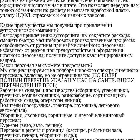
работать на прежнем месте, выполняя свои обязанности, но
юридически числятся у нас в штате. Это позволяет передать нам
только обязанности по расчету и выплате заработной платы,
уплату НДФЛ, страховых и социальных взносов.
Какие преимущества мы получим при привлечении
аутсорсинговой компании?
Благодаря привлечению аутсорсинга, вы сократите расходы;
сможете быстро масштабировать производственные процессы;
освободитесь от рутины при найме линейного персонала;
избавитесь от рисков при трудоустройстве и оформлении
штатного персонала; получите доступ к квалифицированным
кадрам.
Какой персонал вы сможете предоставить?
Мы специализируемся на подборе широкого спектра линейного
персонала, включая, но не ограничиваясь: (НО БОЛЕЕ
ПОЛНЫЙ ПЕРЕЧЕНЬ УКАЗАН У НАС НА САЙТЕ, ВНИЗУ
ПЕРЕЧИСЛЕН НЕ ВЕСЬ)
Рабочие на склады и производства (сборщики, упаковщики,
грузчики, комплектовщики, разнорабочие, сортировщики,
работники склада, операторы линии);
Водители (прогрузчика, трактора, грузовика, легкового
автомобиля);
Уборщики, дворники, горничные и другой клининговый
персонал;
Курьеры (вело, авто, пешие);
Персонал в ритейл и розницу (кассиры, работники зала,
грузчики, пекари, уборщики, и др.);