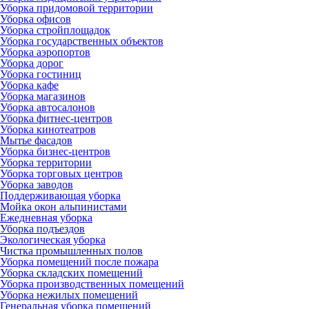
Уборка придомовой территории
Уборка офисов
Уборка стройплощадок
Уборка государственных объектов
Уборка аэропортов
Уборка дорог
Уборка гостиниц
Уборка кафе
Уборка магазинов
Уборка автосалонов
Уборка фитнес-центров
Уборка кинотеатров
Мытье фасадов
Уборка бизнес-центров
Уборка территории
Уборка торговых центров
Уборка заводов
Поддерживающая уборка
Мойка окон альпинистами
Ежедневная уборка
Уборка подъездов
Экологическая уборка
Чистка промышленных полов
Уборка помещений после пожара
Уборка складских помещений
Уборка производственных помещений
Уборка нежилых помещений
Генеральная уборка помещений