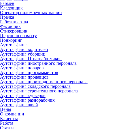
Бармен
Кладовщик
Оператор поломоечных машин
Прачка
Работник зала
Фасовщик
Стикеровщик
Персонал на вахту
Нонкоринг
Аутстаффинг
Аутстаффинг водителей
Аутстаффинг уборщиц
Аутстаффинг IT разработчиков
Аутстаффинг иностранного персонала
Аутстаффинг поваров
Аутстаффинг программистов
Аутстаффинг продавцов
Аутстаффинг производственного персонала
Аутстаффинг складского персонала
Аутстаффинг строительного персонала
Аутстаффинг курьеров
Аутстаффинг разнорабочих
Аутстаффинг швей
Цены
О компании
Клиенты
Работа
Статьи