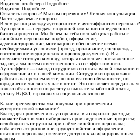
Водитель штабелера
Подробнее
Водитель
Подробнее
Остались вопросы? Мы вам перезвоним!
Личная консультация
Часто задаваемые вопросы
В чем разница между аутсорсингом и аутстаффингом персонала?
Аутсорсинг — передача сторонней компании определенных
бизнес-процессов. Мы берем на себя полный цикл работы с
линейным персоналом: подбор, оформление,
администрирование, мотивацию и обеспечение всеми
необходимыми условиями (проезд, проживание, спецодежда,
изготовление медицинских и прочих документов). Вы
получаете готовую команду, которая выполняет поставленные
задачи, а мы несем ответственность за ее эффективность.
Аутстаффинг — вывод сотрудников из штата вашей компании и
оформление их в нашей компании. Сотрудники продолжают
работать на прежнем месте, выполняя свои обязанности, но
юридически числятся у нас в штате. Это позволяет передать нам
только обязанности по расчету и выплате заработной платы,
уплату НДФЛ, страховых и социальных взносов.
Какие преимущества мы получим при привлечении
аутсорсинговой компании?
Благодаря привлечению аутсорсинга, вы сократите расходы;
сможете быстро масштабировать производственные процессы;
освободитесь от рутины при найме линейного персонала;
избавитесь от рисков при трудоустройстве и оформлении
штатного персонала; получите доступ к квалифицированным
кадрам.