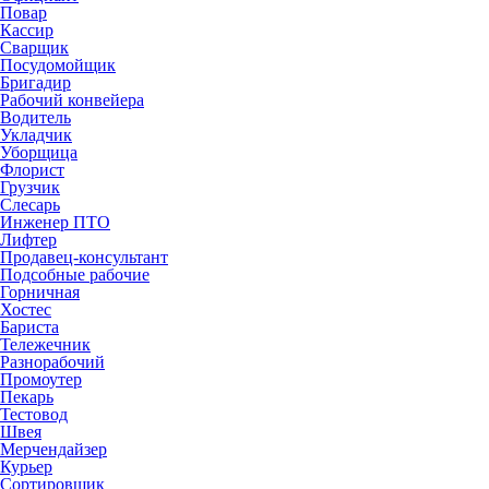
Повар
Кассир
Сварщик
Посудомойщик
Бригадир
Рабочий конвейера
Водитель
Укладчик
Уборщица
Флорист
Грузчик
Слесарь
Инженер ПТО
Лифтер
Продавец-консультант
Подсобные рабочие
Горничная
Хостес
Бариста
Тележечник
Разнорабочий
Промоутер
Пекарь
Тестовод
Швея
Мерчендайзер
Курьер
Сортировщик