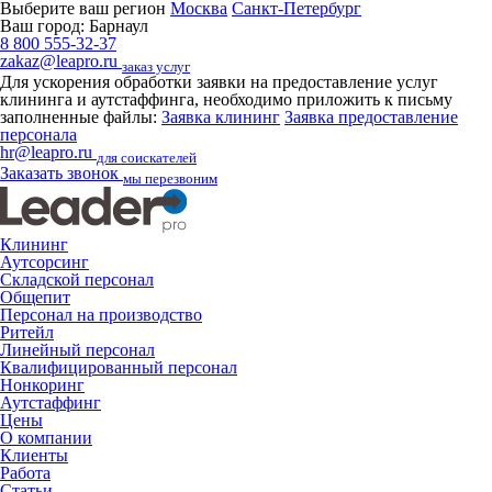
Выберите ваш регион
Москва
Санкт-Петербург
Ваш город:
Барнаул
8 800 555-32-37
zakaz@leapro.ru
заказ услуг
Для ускорения обработки заявки на предоставление услуг
клининга и аутстаффинга, необходимо приложить к письму
заполненные файлы:
Заявка клининг
Заявка предоставление
персонала
hr@leapro.ru
для соискателей
Заказать звонок
мы перезвоним
Клининг
Аутсорсинг
Складской персонал
Общепит
Персонал на производство
Ритейл
Линейный персонал
Квалифицированный персонал
Нонкоринг
Аутстаффинг
Цены
О компании
Клиенты
Работа
Статьи