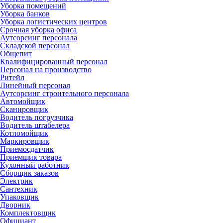
Уборка помещений
Уборка банков
Уборка логистических центров
Срочная уборка офиса
Аутсорсинг персонала
Складской персонал
Общепит
Квалифицированный персонал
Персонал на производство
Ритейл
Линейный персонал
Аутсорсинг строительного персонала
Автомойщик
Сканировщик
Водитель погрузчика
Водитель штабелера
Котломойщик
Маркировщик
Приемосдатчик
Приемщик товара
Кухонный работник
Сборщик заказов
Электрик
Сантехник
Упаковщик
Дворник
Комплектовщик
Официант