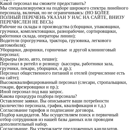
Какой персонал вы сможете предоставить?
Мы специализируемся на подборе широкого спектра линейного
персонала, включая, но не ограничиваясь: (НО БОЛЕЕ
ПОЛНЫЙ ПЕРЕЧЕНЬ УКАЗАН У НАС НА САЙТЕ, ВНИЗУ
ПЕРЕЧИСЛЕН НЕ ВЕСЬ)
Рабочие на склады и производства (сборщики, упаковщики,
грузчики, комплектовщики, разнорабочие, сортировщики,
работники склада, операторы линии);
Водители (прогрузчика, трактора, грузовика, легкового
автомобиля);
Уборщики, дворники, горничные и другой клининговый
персонал;
Курьеры (вело, авто, пешие);
Персонал в ритейл и розницу (кассиры, работники зала,
грузчики, пекари, уборщики, и др.);
Персонал общественного питаний и отелей (перчисление есть
на сайте);
Высококвалифицированный персонал (слесари, стропальщики,
токари, фрезеровщики и пр.);
Иной персонал под ваш запрос.
Какова процедура подбора персонала?
Оставление заявки. Вы описываете ваши потребности
(количество персонала, график, квалификация и т.д.)
Согласование тарифов и подписание договора.
Подбор кандидатов. Мы осуществляем поиск и первичный
отбор сотрудников из нашей базы данных или проводим
дополнительный набор.
Согласование. Вы утверждаете предложенных кандидатов.