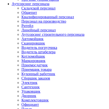
Аутсорсинг персонала
Складской персонал
Общепит
Квалифицированный персонал
Персонал на производство
Ритейл
Линейный персонал
Аутсорсинг строительного персонала
Автомойщик
Сканировщик
Водитель погрузчика
Водитель штабелера
Котломойщик
Маркировщик
Приемосдатчик
Приемщик товара
Кухонный работник
Сборщик заказов
Электрик
Сантехник
Упаковщик
Дворник
Комплектовщик
Официант
Повар