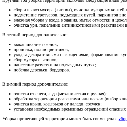
Круглый год уборка территории включает следующие виды раб
сбор и вывоз мусора (листвы), очистка мусорных контейн
подметание тротуаров, подъездных путей, паркингов вне
влажная уборка у входа в здания, мытье отмостки и цокол
очистка урн, пепельниц антиникотиновыми реактивами в 
В летний период дополнительно:
выкашивание газонов;
прополка, полив цветников;
уход за декоративными насаждениями, формирование кус
сбор мусора с газонов;
нанесение разметки на подъездных путях;
побелка деревьев, бордюров.
В зимний период дополнительно:
очистка от снега, льда (механическая и ручная);
обработка территории реагентами или песком (выбор клие
очистка крыш, козырьков от наледи, сосулек;
установка необходимых временных ограждений опасных 
Уборка прилегающей территории может быть совмещена с
убо