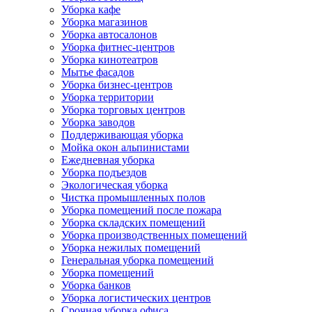
Уборка кафе
Уборка магазинов
Уборка автосалонов
Уборка фитнес-центров
Уборка кинотеатров
Мытье фасадов
Уборка бизнес-центров
Уборка территории
Уборка торговых центров
Уборка заводов
Поддерживающая уборка
Мойка окон альпинистами
Ежедневная уборка
Уборка подъездов
Экологическая уборка
Чистка промышленных полов
Уборка помещений после пожара
Уборка складских помещений
Уборка производственных помещений
Уборка нежилых помещений
Генеральная уборка помещений
Уборка помещений
Уборка банков
Уборка логистических центров
Срочная уборка офиса