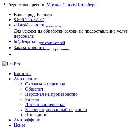
Выберите ваш регион
Москва
Санкт-Петербург
Ваш город:
Барнаул
8 800 555-32-37
zakaz@leapro.ru
заказ услуг
Для ускорения обработки заявки на предоставление услу
персонала
hr@leapro.ru
для соискателей
Заказать звонок
мы перезвоним
Клининг
Аутсорсинг
Складской персонал
Общепит
Персонал на производство
Ритейл
Линейный персонал
Квалифицированный персонал
Нонкоринг
Аутстаффинг
Цены