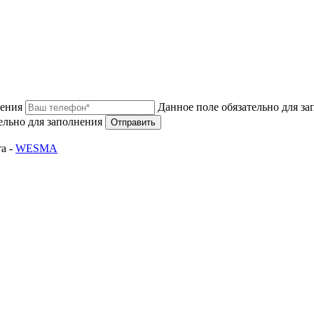
нения
Данное поле обязательно для з
ельно для заполнения
Отправить
а -
WESMA