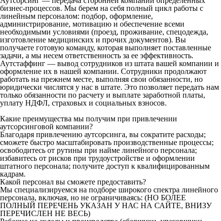
Аутсорсинг — передача сторонней компании определенных
бизнес-процессов. Мы берем на себя полный цикл работы с
линейным персоналом: подбор, оформление,
администрирование, мотивацию и обеспечение всеми
необходимыми условиями (проезд, проживание, спецодежда,
изготовление медицинских и прочих документов). Вы
получаете готовую команду, которая выполняет поставленные
задачи, а мы несем ответственность за ее эффективность.
Аутстаффинг — вывод сотрудников из штата вашей компании и
оформление их в нашей компании. Сотрудники продолжают
работать на прежнем месте, выполняя свои обязанности, но
юридически числятся у нас в штате. Это позволяет передать нам
только обязанности по расчету и выплате заработной платы,
уплату НДФЛ, страховых и социальных взносов.
Какие преимущества мы получим при привлечении
аутсорсинговой компании?
Благодаря привлечению аутсорсинга, вы сократите расходы;
сможете быстро масштабировать производственные процессы;
освободитесь от рутины при найме линейного персонала;
избавитесь от рисков при трудоустройстве и оформлении
штатного персонала; получите доступ к квалифицированным
кадрам.
Какой персонал вы сможете предоставить?
Мы специализируемся на подборе широкого спектра линейного
персонала, включая, но не ограничиваясь: (НО БОЛЕЕ
ПОЛНЫЙ ПЕРЕЧЕНЬ УКАЗАН У НАС НА САЙТЕ, ВНИЗУ
ПЕРЕЧИСЛЕН НЕ ВЕСЬ)