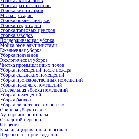
Уборка автосалонов
Уборка фитнес-центров
Уборка кинотеатров
Мытье фасадов
Уборка бизнес-центров
Уборка территории
Уборка торговых центров
Уборка заводов
Поддерживающая уборка
Мойка окон альпинистами
Ежедневная уборка
Уборка подъездов
Экологическая уборка
Чистка промышленных полов
Уборка помещений после пожара
Уборка складских помещений
Уборка производственных помещений
Уборка нежилых помещений
Генеральная уборка помещений
Уборка помещений
Уборка банков
Уборка логистических центров
Срочная уборка офиса
Аутсорсинг персонала
Складской персонал
Общепит
Квалифицированный персонал
Персонал на производство