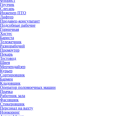
Флорист
Грузчик
Слесарь
Инженер ПТО
Лифтер
Продавец-консультант
Подсобные рабочие
Горничная
Хостес
Бариста
Тележечник
Разнорабочий
Промоутер
Пекарь
Тестовод
Швея
Мерчендайзер
Курьер
Сортировщик
Бармен
Кладовщик
Оператор поломоечных машин
Прачка
Работник зала
Фасовщик
Стикеровщик
Персонал на вахту
Нонкоринг