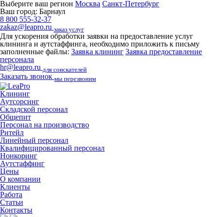
Выберите ваш регион
Москва
Санкт-Петербург
Ваш город:
Барнаул
8 800 555-32-37
zakaz@leapro.ru
заказ услуг
Для ускорения обработки заявки на предоставление услуг
клининга и аутстаффинга, необходимо приложить к письму
заполненные файлы:
Заявка клининг
Заявка предоставление
персонала
hr@leapro.ru
для соискателей
Заказать звонок
мы перезвоним
Клининг
Аутсорсинг
Складской персонал
Общепит
Персонал на производство
Ритейл
Линейный персонал
Квалифицированный персонал
Нонкоринг
Аутстаффинг
Цены
О компании
Клиенты
Работа
Статьи
Контакты