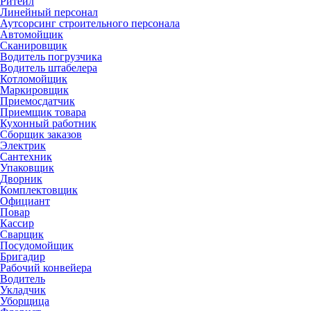
Ритейл
Линейный персонал
Аутсорсинг строительного персонала
Автомойщик
Сканировщик
Водитель погрузчика
Водитель штабелера
Котломойщик
Маркировщик
Приемосдатчик
Приемщик товара
Кухонный работник
Сборщик заказов
Электрик
Сантехник
Упаковщик
Дворник
Комплектовщик
Официант
Повар
Кассир
Сварщик
Посудомойщик
Бригадир
Рабочий конвейера
Водитель
Укладчик
Уборщица