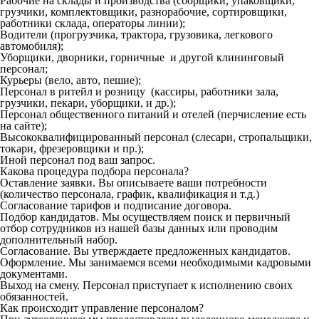
Рабочие на склады и производства (сборщики, упаковщики,
грузчики, комплектовщики, разнорабочие, сортировщики,
работники склада, операторы линии);
Водители (прогрузчика, трактора, грузовика, легкового
автомобиля);
Уборщики, дворники, горничные и другой клининговый
персонал;
Курьеры (вело, авто, пешие);
Персонал в ритейл и розницу (кассиры, работники зала,
грузчики, пекари, уборщики, и др.);
Персонал общественного питаний и отелей (перчисление есть
на сайте);
Высококвалифицированный персонал (слесари, стропальщики,
токари, фрезеровщики и пр.);
Иной персонал под ваш запрос.
Какова процедура подбора персонала?
Оставление заявки. Вы описываете ваши потребности
(количество персонала, график, квалификация и т.д.)
Согласование тарифов и подписание договора.
Подбор кандидатов. Мы осуществляем поиск и первичный
отбор сотрудников из нашей базы данных или проводим
дополнительный набор.
Согласование. Вы утверждаете предложенных кандидатов.
Оформление. Мы занимаемся всеми необходимыми кадровыми
документами.
Выход на смену. Персонал приступает к исполнению своих
обязанностей.
Как происходит управление персоналом?