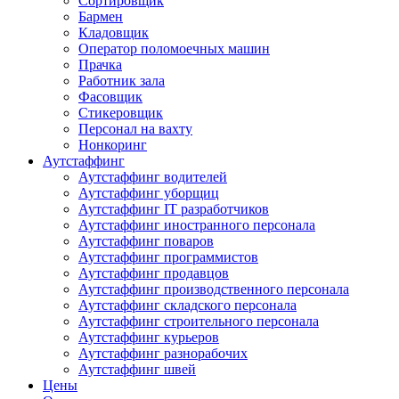
Сортировщик
Бармен
Кладовщик
Оператор поломоечных машин
Прачка
Работник зала
Фасовщик
Стикеровщик
Персонал на вахту
Нонкоринг
Аутстаффинг
Аутстаффинг водителей
Аутстаффинг уборщиц
Аутстаффинг IT разработчиков
Аутстаффинг иностранного персонала
Аутстаффинг поваров
Аутстаффинг программистов
Аутстаффинг продавцов
Аутстаффинг производственного персонала
Аутстаффинг складского персонала
Аутстаффинг строительного персонала
Аутстаффинг курьеров
Аутстаффинг разнорабочих
Аутстаффинг швей
Цены