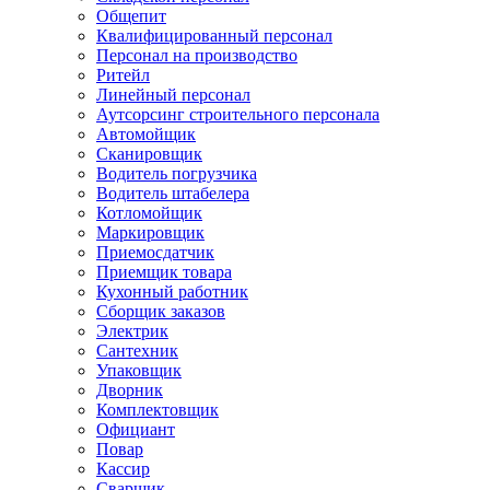
Общепит
Квалифицированный персонал
Персонал на производство
Ритейл
Линейный персонал
Аутсорсинг строительного персонала
Автомойщик
Сканировщик
Водитель погрузчика
Водитель штабелера
Котломойщик
Маркировщик
Приемосдатчик
Приемщик товара
Кухонный работник
Сборщик заказов
Электрик
Сантехник
Упаковщик
Дворник
Комплектовщик
Официант
Повар
Кассир
Сварщик