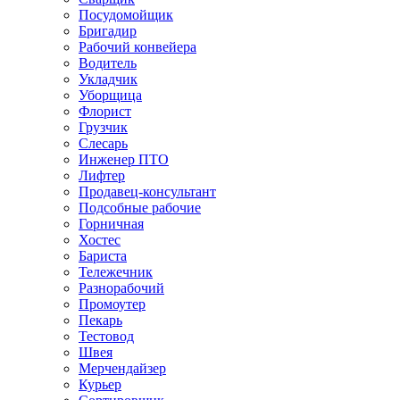
Посудомойщик
Бригадир
Рабочий конвейера
Водитель
Укладчик
Уборщица
Флорист
Грузчик
Слесарь
Инженер ПТО
Лифтер
Продавец-консультант
Подсобные рабочие
Горничная
Хостес
Бариста
Тележечник
Разнорабочий
Промоутер
Пекарь
Тестовод
Швея
Мерчендайзер
Курьер