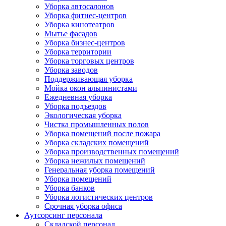
Уборка автосалонов
Уборка фитнес-центров
Уборка кинотеатров
Мытье фасадов
Уборка бизнес-центров
Уборка территории
Уборка торговых центров
Уборка заводов
Поддерживающая уборка
Мойка окон альпинистами
Ежедневная уборка
Уборка подъездов
Экологическая уборка
Чистка промышленных полов
Уборка помещений после пожара
Уборка складских помещений
Уборка производственных помещений
Уборка нежилых помещений
Генеральная уборка помещений
Уборка помещений
Уборка банков
Уборка логистических центров
Срочная уборка офиса
Аутсорсинг персонала
Складской персонал