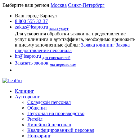
Выберите ваш регион
Москва
Санкт-Петербург
Ваш город:
Барнаул
8 800 555-32-37
zakaz@leapro.ru
заказ услуг
Для ускорения обработки заявки на предоставление
услуг клининга и аутстаффинга, необходимо приложить
к письму заполненные файлы:
Заявка клининг
Заявка
предоставление персонала
hr@leapro.ru
для соискателей
Заказать звонок
мы перезвоним
Клининг
Аутсорсинг
Складской персонал
Общепит
Персонал на производство
Ритейл
Линейный персонал
Квалифицированный персонал
Нонкоринг