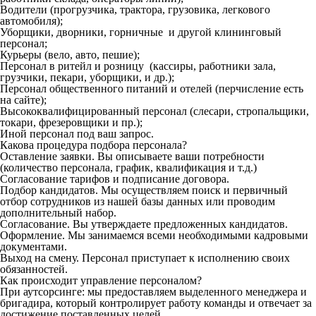
Водители (прогрузчика, трактора, грузовика, легкового
автомобиля);
Уборщики, дворники, горничные и другой клининговый
персонал;
Курьеры (вело, авто, пешие);
Персонал в ритейл и розницу (кассиры, работники зала,
грузчики, пекари, уборщики, и др.);
Персонал общественного питаний и отелей (перчисление есть
на сайте);
Высококвалифицированный персонал (слесари, стропальщики,
токари, фрезеровщики и пр.);
Иной персонал под ваш запрос.
Какова процедура подбора персонала?
Оставление заявки. Вы описываете ваши потребности
(количество персонала, график, квалификация и т.д.)
Согласование тарифов и подписание договора.
Подбор кандидатов. Мы осуществляем поиск и первичный
отбор сотрудников из нашей базы данных или проводим
дополнительный набор.
Согласование. Вы утверждаете предложенных кандидатов.
Оформление. Мы занимаемся всеми необходимыми кадровыми
документами.
Выход на смену. Персонал приступает к исполнению своих
обязанностей.
Как происходит управление персоналом?
При аутсорсинге: мы предоставляем выделенного менеджера и
бригадира, который контролирует работу команды и отвечает за
достижение поставленных целей.