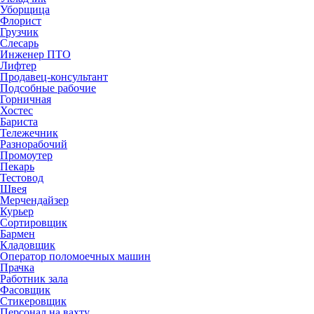
Уборщица
Флорист
Грузчик
Слесарь
Инженер ПТО
Лифтер
Продавец-консультант
Подсобные рабочие
Горничная
Хостес
Бариста
Тележечник
Разнорабочий
Промоутер
Пекарь
Тестовод
Швея
Мерчендайзер
Курьер
Сортировщик
Бармен
Кладовщик
Оператор поломоечных машин
Прачка
Работник зала
Фасовщик
Стикеровщик
Персонал на вахту