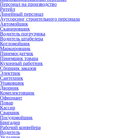
Персонал на производство
Ритейл
Линейный персонал
Аутсорсинг строительного персонала
Автомойщик
Сканировщик
Водитель погрузчика
Водитель штабелера
Котломойщик
Маркировщик
Приемосдатчик
Приемщик товара
Кухонный работник
Сборщик заказов
Электрик
Сантехник
Упаковщик
Дворник
Комплектовщик
Официант
Повар
Кассир
Сварщик
Посудомойщик
Бригадир
Рабочий конвейера
Водитель
Укладчик