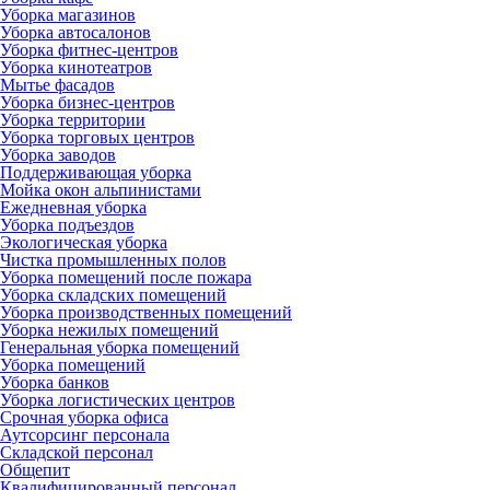
Уборка магазинов
Уборка автосалонов
Уборка фитнес-центров
Уборка кинотеатров
Мытье фасадов
Уборка бизнес-центров
Уборка территории
Уборка торговых центров
Уборка заводов
Поддерживающая уборка
Мойка окон альпинистами
Ежедневная уборка
Уборка подъездов
Экологическая уборка
Чистка промышленных полов
Уборка помещений после пожара
Уборка складских помещений
Уборка производственных помещений
Уборка нежилых помещений
Генеральная уборка помещений
Уборка помещений
Уборка банков
Уборка логистических центров
Срочная уборка офиса
Аутсорсинг персонала
Складской персонал
Общепит
Квалифицированный персонал