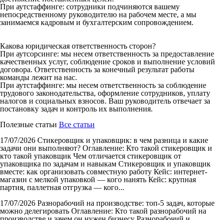
При аутстаффинге: сотрудники подчиняются вашему
непосредственному руководителю на рабочем месте, а мы
занимаемся кадровым и бухгалтерским сопровождением.
Какова юридическая ответственность сторон?
При аутсорсинге: мы несем ответственность за предоставление
качественных услуг, соблюдение сроков и выполнение условий
договора. Ответственность за конечный результат работы
команды лежит на нас.
При аутстаффинге: мы несем ответственность за соблюдение
трудового законодательства, оформление сотрудников, уплату
налогов и социальных взносов. Ваш руководитель отвечает за
постановку задач и контроль их выполнения.
Полезные статьи
Все статьи
17/07/2026
Стикеровщик и упаковщик: в чем разница и какие
задачи они выполняют?
Оглавление: Кто такой стикеровщик и
кто такой упаковщик Чем отличается стикеровщик от
упаковщика по задачам и навыкам Стикеровщик и упаковщик
вместе: как организовать совместную работу Кейс: интернет-
магазин с мелкой упаковкой — кого нанять Кейс: крупная
партия, паллетная отгрузка — кого...
17/07/2026
Разнорабочий на производстве: топ-5 задач, которые
можно делегировать
Оглавление: Кто такой разнорабочий на
производстве и зачем он нужен бизнесу Разнорабочий и