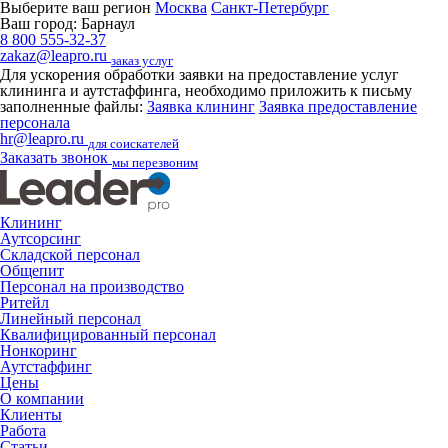
Выберите ваш регион
Москва
Санкт-Петербург
Ваш город:
Барнаул
8 800 555-32-37
zakaz@leapro.ru
заказ услуг
Для ускорения обработки заявки на предоставление услуг
клининга и аутстаффинга, необходимо приложить к письму
заполненные файлы:
Заявка клининг
Заявка предоставление
персонала
hr@leapro.ru
для соискателей
Заказать звонок
мы перезвоним
Клининг
Аутсорсинг
Складской персонал
Общепит
Персонал на производство
Ритейл
Линейный персонал
Квалифицированный персонал
Нонкоринг
Аутстаффинг
Цены
О компании
Клиенты
Работа
Статьи