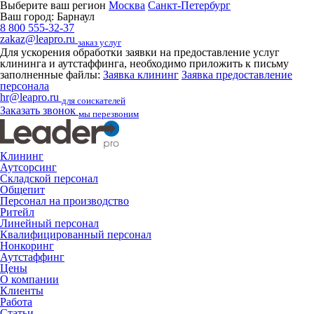
Выберите ваш регион
Москва
Санкт-Петербург
Ваш город:
Барнаул
8 800 555-32-37
zakaz@leapro.ru
заказ услуг
Для ускорения обработки заявки на предоставление услуг
клининга и аутстаффинга, необходимо приложить к письму
заполненные файлы:
Заявка клининг
Заявка предоставление
персонала
hr@leapro.ru
для соискателей
Заказать звонок
мы перезвоним
Клининг
Аутсорсинг
Складской персонал
Общепит
Персонал на производство
Ритейл
Линейный персонал
Квалифицированный персонал
Нонкоринг
Аутстаффинг
Цены
О компании
Клиенты
Работа
Статьи