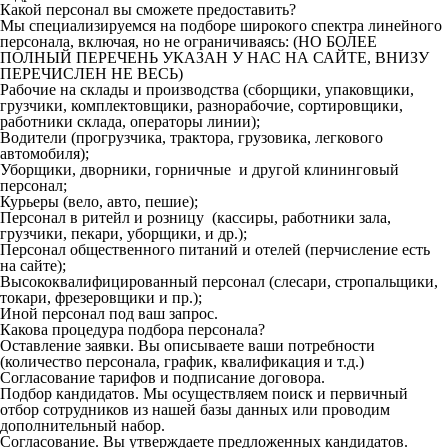
Какой персонал вы сможете предоставить?
Мы специализируемся на подборе широкого спектра линейного
персонала, включая, но не ограничиваясь: (НО БОЛЕЕ
ПОЛНЫЙ ПЕРЕЧЕНЬ УКАЗАН У НАС НА САЙТЕ, ВНИЗУ
ПЕРЕЧИСЛЕН НЕ ВЕСЬ)
Рабочие на склады и производства (сборщики, упаковщики,
грузчики, комплектовщики, разнорабочие, сортировщики,
работники склада, операторы линии);
Водители (прогрузчика, трактора, грузовика, легкового
автомобиля);
Уборщики, дворники, горничные и другой клининговый
персонал;
Курьеры (вело, авто, пешие);
Персонал в ритейл и розницу (кассиры, работники зала,
грузчики, пекари, уборщики, и др.);
Персонал общественного питаний и отелей (перчисление есть
на сайте);
Высококвалифицированный персонал (слесари, стропальщики,
токари, фрезеровщики и пр.);
Иной персонал под ваш запрос.
Какова процедура подбора персонала?
Оставление заявки. Вы описываете ваши потребности
(количество персонала, график, квалификация и т.д.)
Согласование тарифов и подписание договора.
Подбор кандидатов. Мы осуществляем поиск и первичный
отбор сотрудников из нашей базы данных или проводим
дополнительный набор.
Согласование. Вы утверждаете предложенных кандидатов.