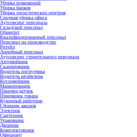
Уборка помещений
Уборка банков
Уборка логистических центров
Срочная уборка офиса
Аутсорсинг персонала
Складской персонал
Общепит
Квалифицированный персонал
Персонал на производство
Ритейл
Линейный персонал
Аутсорсинг строительного персонала
Автомойщик
Сканировщик
Водитель погрузчика
Водитель штабелера
Котломойщик
Маркировщик
Приемосдатчик
Приемщик товара
Кухонный работник
Сборщик заказов
Электрик
Сантехник
Упаковщик
Дворник
Комплектовщик
Официант