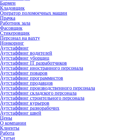
Бармен
Кладовщик
Оператор поломоечных машин
Прачка
Работник зала
Фасовщик
Стикеровщик
Персонал на вахту
Нонкоринг
Аутстаффинг
Аутстаффинг водителей
Аутстаффинг уборщиц
Аутстаффинг IT разработчиков
Аутстаффинг иностранного персонала
Аутстаффинг поваров
Аутстаффинг программистов
Аутстаффинг продавцов
Аутстаффинг производственного персонала
Аутстаффинг складского персонала
Аутстаффинг строительного персонала
Аутстаффинг курьеров
Аутстаффинг разнорабочих
Аутстаффинг швей
Цены
О компании
Клиенты
Работа
Статьи