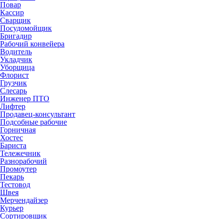
Повар
Кассир
Сварщик
Посудомойщик
Бригадир
Рабочий конвейера
Водитель
Укладчик
Уборщица
Флорист
Грузчик
Слесарь
Инженер ПТО
Лифтер
Продавец-консультант
Подсобные рабочие
Горничная
Хостес
Бариста
Тележечник
Разнорабочий
Промоутер
Пекарь
Тестовод
Швея
Мерчендайзер
Курьер
Сортировщик