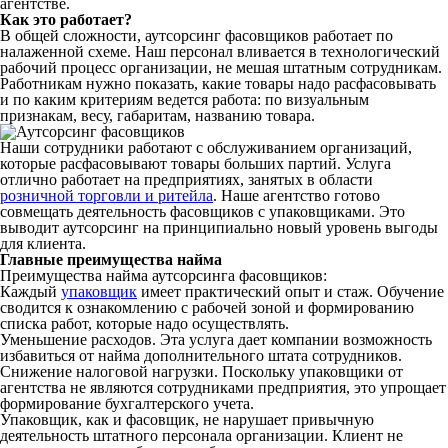
агентстве.
Как это работает?
В общей сложности, аутсорсинг фасовщиков работает по
налаженной схеме. Наш персонал вливается в технологический
рабочий процесс организации, не мешая штатным сотрудникам.
Работникам нужно показать, какие товары надо расфасовывать
и по каким критериям ведется работа: по визуальным
признакам, весу, габаритам, названию товара.
Наши сотрудники работают с обслуживанием организаций,
которые расфасовывают товары больших партий. Услуга
отлично работает на предприятиях, занятых в области
розничной торговли и ритейла
. Наше агентство готово
совмещать деятельность фасовщиков с упаковщиками. Это
выводит аутсорсинг на принципиально новый уровень выгоды
для клиента.
Главные преимущества найма
Преимущества найма аутсорсинга фасовщиков:
Каждый
упаковщик
имеет практический опыт и стаж. Обучение
сводится к ознакомлению с рабочей зоной и формированию
списка работ, которые надо осуществлять.
Уменьшение расходов. Эта услуга дает компании возможность
избавиться от найма дополнительного штата сотрудников.
Снижение налоговой нагрузки. Поскольку упаковщики от
агентства не являются сотрудниками предприятия, это упрощает
формирование бухгалтерского учета.
Упаковщик, как и фасовщик, не нарушает привычную
деятельность штатного персонала организации. Клиент не