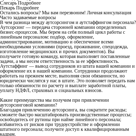
Слесарь
Подробнее
Пекарь
Подробнее
Остались вопросы? Мы вам перезвоним!
Личная консультация
Часто задаваемые вопросы
В чем разница между аутсорсингом и аутстаффингом персонала?
Аутсорсинг — передача сторонней компании определенных
бизнес-процессов. Мы берем на себя полный цикл работы с
линейным персоналом: подбор, оформление,
администрирование, мотивацию и обеспечение всеми
необходимыми условиями (проезд, проживание, спецодежда,
изготовление медицинских и прочих документов). Вы
получаете готовую команду, которая выполняет поставленные
задачи, а мы несем ответственность за ее эффективность.
Аутстаффинг — вывод сотрудников из штата вашей компании и
оформление их в нашей компании. Сотрудники продолжают
работать на прежнем месте, выполняя свои обязанности, но
юридически числятся у нас в штате. Это позволяет передать нам
только обязанности по расчету и выплате заработной платы,
уплату НДФЛ, страховых и социальных взносов.
Какие преимущества мы получим при привлечении
аутсорсинговой компании?
Благодаря привлечению аутсорсинга, вы сократите расходы;
сможете быстро масштабировать производственные процессы;
освободитесь от рутины при найме линейного персонала;
избавитесь от рисков при трудоустройстве и оформлении
штатного персонала; получите доступ к квалифицированным
кадрам.