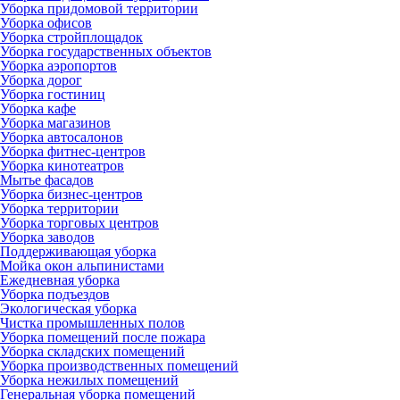
Уборка придомовой территории
Уборка офисов
Уборка стройплощадок
Уборка государственных объектов
Уборка аэропортов
Уборка дорог
Уборка гостиниц
Уборка кафе
Уборка магазинов
Уборка автосалонов
Уборка фитнес-центров
Уборка кинотеатров
Мытье фасадов
Уборка бизнес-центров
Уборка территории
Уборка торговых центров
Уборка заводов
Поддерживающая уборка
Мойка окон альпинистами
Ежедневная уборка
Уборка подъездов
Экологическая уборка
Чистка промышленных полов
Уборка помещений после пожара
Уборка складских помещений
Уборка производственных помещений
Уборка нежилых помещений
Генеральная уборка помещений